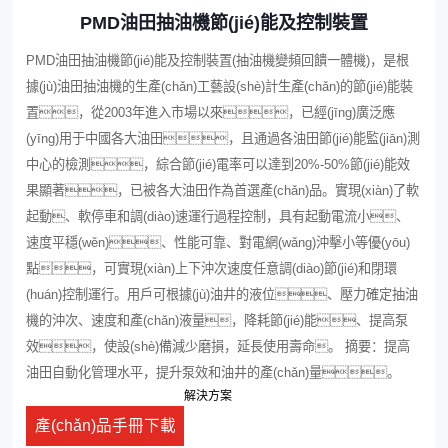
PMD油田抽油機節(jié)能及控制裝置
PMD油田抽油機節(jié)能及控制裝置(抽油機變頻回饋一體機)，是根
據(jù)油田抽油機的生產(chǎn)工藝設(shè)計生產(chǎn)的節(jié)能裝
置，從2003年進入市場以來，已經(jīng)廣泛應
(yīng)用于中國各大油田，且通過各油田節(jié)能監(jiān)測
中心的檢測，綜合節(jié)電率可以達到20%-50%節(jié)能效
果顯著，已被各大油田作為首選產(chǎn)品。實現(xiàn)了軟
起動、軟停車和調(diào)速運行過程控制，具有起動電流小、
速度平穩(wěn)、性能可靠、對電網(wǎng)沖擊小等優(yōu)
點，可實現(xiàn)上下沖次速度任意調(diào)節(jié)和閉環
(huán)控制運行。用戶可根據(jù)油井的液位、壓力確定抽油
機的沖次、速度和產(chǎn)液量，降耗節(jié)能、提高泵
效，使設(shè)備減少磨損，延長使用壽命。 摘要：提高
油田自動化管理水平，提升泵效和油井的產(chǎn)量。
解決方案
產(chǎn)品手冊下載